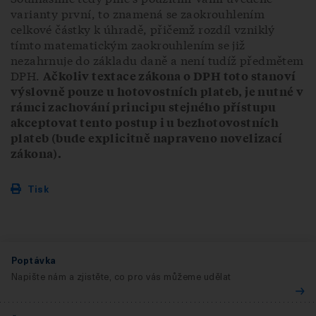
varianty první, to znamená se zaokrouhlením
celkové částky k úhradě, přičemž rozdíl vzniklý
tímto matematickým zaokrouhlením se již
nezahrnuje do základu daně a není tudíž předmětem
DPH.
Ačkoliv textace zákona o DPH toto stanoví
výslovně pouze u hotovostních plateb, je nutné v
rámci zachování principu stejného přístupu
akceptovat tento postup i u bezhotovostních
plateb (bude explicitně napraveno novelizací
zákona).
Tisk
Poptávka
Napište nám a zjistěte, co pro vás můžeme udělat