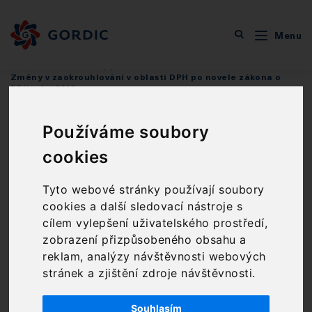
Menu
Podpora
Metodický portál
Stanoviska GORDIC
Změny v zaokrouhlování v oblasti DPH po novele zákona o
DPH z 1.4.2019
Používáme soubory
Změny v zaokrouhlování v
cookies
oblasti DPH po novele zákona o
DPH z 1.4.2019
Tyto webové stránky používají soubory
cookies a další sledovací nástroje s
DPH
cílem vylepšení uživatelského prostředí,
zobrazení přizpůsobeného obsahu a
Zdeněk Tišl, Ing.
25. 9. 2019
reklam, analýzy návštěvnosti webových
stránek a zjištění zdroje návštěvnosti.
V souvislosti s novelou zákona o dani z přidané
hodnoty č. 80/2019 Sb. došlo i k úpravám v
Souhlasím
zaokrouhlování, konkrétně se jedná např. o