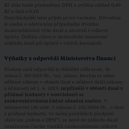
Kč dále bude předmětem DPH a zvýším základ 0,49
Kč a daň o 0,10
Nejschůdnější nám přijde první varianta. Důvodem
je snaha o odstranění případného dvojího
zaokrouhlování výše daně a zároveň i celkové
úplaty. Dalším cílem je zjednodušit stanovení
základu daně při úplatě v celých korunách.
Výňatky z odpovědi Ministerstva financí
Předem naší odpovědi je důležité zdůraznit, že
zákon č. 80/2019 Sb., tzn. zákon, kterým se mění
některé zákony v oblasti daní a některé další zákony,
s účinností od 1. 4. 2019,
nepřináší v oblasti daně z
přidané hodnoty v souvislosti se
. V
zaokrouhlováním žádné zásadní změny
ustanovení §36 odst. 5 zákona č. 235/2004 Sb., o dani
z přidané hodnoty, ve znění pozdějších předpisů
(dále jen „zákon o DPH“), se nově do základu daně
nezahrnuje částka vzniklá zaokrouhlením celkové