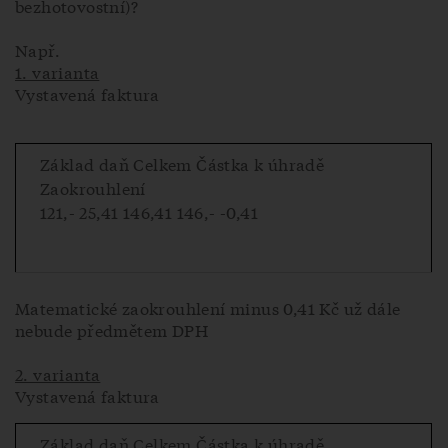
bezhotovostní)?
Např.
1. varianta
Vystavená faktura
Základ daň Celkem Částka k úhradě
Zaokrouhlení
121,- 25,41 146,41 146,- -0,41
Matematické zaokrouhlení minus 0,41 Kč už dále
nebude předmětem DPH
2. varianta
Vystavená faktura
Základ daň Celkem Částka k úhradě