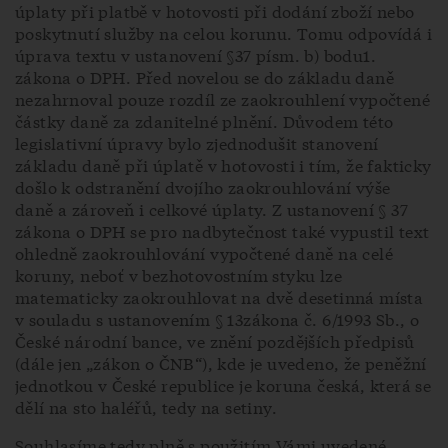
úplaty při platbě v hotovosti při dodání zboží nebo
poskytnutí služby na celou korunu. Tomu odpovídá i
úprava textu v ustanovení §37 písm. b) bodu1.
zákona o DPH. Před novelou se do základu daně
nezahrnoval pouze rozdíl ze zaokrouhlení vypočtené
částky daně za zdanitelné plnění. Důvodem této
legislativní úpravy bylo zjednodušit stanovení
základu daně při úplatě v hotovosti i tím, že fakticky
došlo k odstranění dvojího zaokrouhlování výše
daně a zároveň i celkové úplaty. Z ustanovení § 37
zákona o DPH se pro nadbytečnost také vypustil text
ohledně zaokrouhlování vypočtené daně na celé
koruny, neboť v bezhotovostním styku lze
matematicky zaokrouhlovat na dvě desetinná místa
v souladu s ustanovením § 13zákona č. 6/1993 Sb., o
České národní bance, ve znění pozdějších předpisů
(dále jen „zákon o ČNB“), kde je uvedeno, že peněžní
jednotkou v České republice je koruna česká, která se
dělí na sto haléřů, tedy na setiny.
Souhlasíme tedy plně s použitím Vámi uvedené