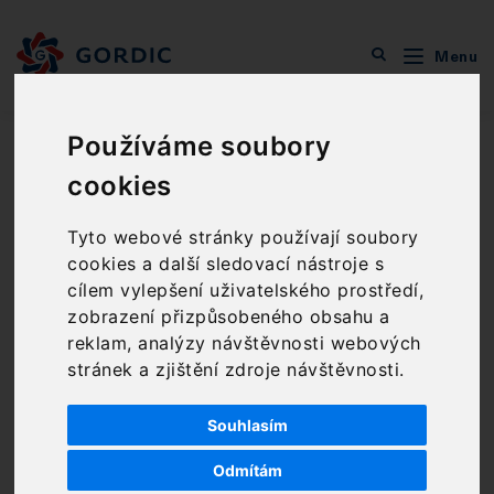
Menu
Podpora
Metodický portál
Stanoviska GORDIC
Stanovisko k datovému formátu ZIP
Používáme soubory
cookies
Stanovisko k datovému formátu
ZIP
Tyto webové stránky používají soubory
cookies a další sledovací nástroje s
cílem vylepšení uživatelského prostředí,
Spisová služba
zobrazení přizpůsobeného obsahu a
Štěpán Seidl, Ing.
3. 1. 2024
reklam, analýzy návštěvnosti webových
stránek a zjištění zdroje návštěvnosti.
V současnosti
úřadům
výrazně nedoporučujeme
přijímat datový formát ZIP (a obdobné
Souhlasím
komprimované datové formáty).
Odmítám
Komprimovaný archiv (ZIP, RAR…) je datový