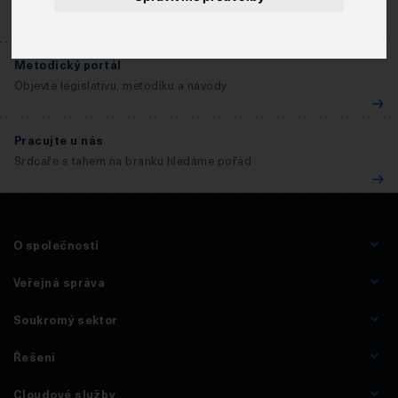
Prohlédněte si nabídku našich vzdělávacích aktivit
Metodický portál
Objevte legislativu, metodiku a návody
Pracujte u nás
Srdcaře s tahem na branku hledáme pořád
O společnosti
Veřejná správa
Soukromý sektor
Řešení
Cloudové služby