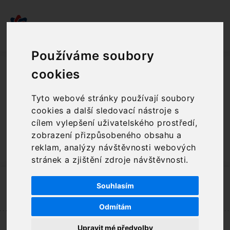
Menu
Podpora
Metodická podpora
Často kladené dotazy
Používáme soubory
cookies
Tyto webové stránky používají soubory
- min
cookies a další sledovací nástroje s
cílem vylepšení uživatelského prostředí,
Tisk
zobrazení přizpůsobeného obsahu a
reklam, analýzy návštěvnosti webových
stránek a zjištění zdroje návštěvnosti.
Poptávka
Souhlasím
Napište nám a zjistěte, co pro vás můžeme udělat
Odmítám
Školení
Upravit mé předvolby