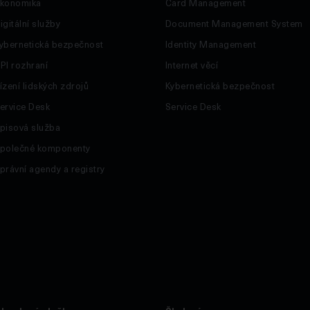
konomika
Card Management
igitální služby
Document Management System
ybernetická bezpečnost
Identity Management
PI rozhraní
Internet věcí
ízení lidských zdrojů
Kybernetická bezpečnost
ervice Desk
Service Desk
pisová služba
polečné komponenty
právní agendy a registry