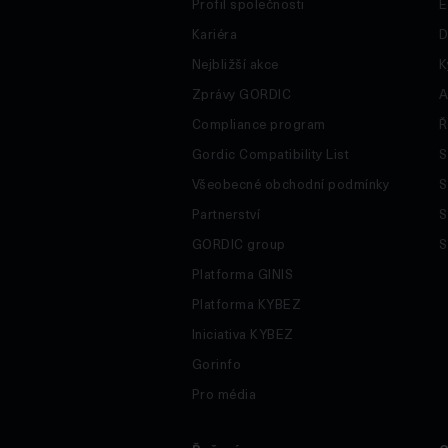
Profil společnosti
E
Kariéra
D
Nejbližší akce
K
Zprávy GORDIC
A
Compliance program
Ř
Gordic Compatibility List
S
Všeobecné obchodní podmínky
S
Partnerství
S
GORDIC group
S
Platforma GINIS
Platforma KYBEZ
Iniciativa KYBEZ
Gorinfo
Pro média