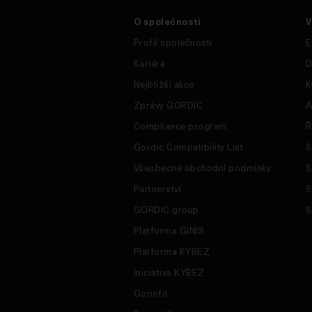
O společnosti
V
Profil společnosti
E
Kariéra
D
Nejbližší akce
K
Zprávy GORDIC
A
Compliance program
Ř
Gordic Compatibility List
S
Všeobecné obchodní podmínky
S
Partnerství
S
GORDIC group
S
Platforma GINIS
Platforma KYBEZ
Iniciativa KYBEZ
Gorinfo