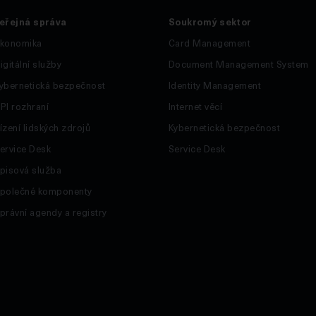
eřejná správa
Soukromý sektor
konomika
Card Management
igitální služby
Document Management System
ybernetická bezpečnost
Identity Management
PI rozhraní
Internet věcí
ízení lidských zdrojů
Kybernetická bezpečnost
ervice Desk
Service Desk
pisová služba
polečné komponenty
právní agendy a registry