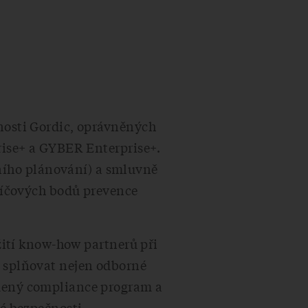
nosti Gordic, oprávněných
rise+ a GYBER Enterprise+.
ího plánování) a smluvně
klíčových bodů prevence
žití know-how partnerů při
 splňovat nejen odborné
edený compliance program a
é bezpečnosti.