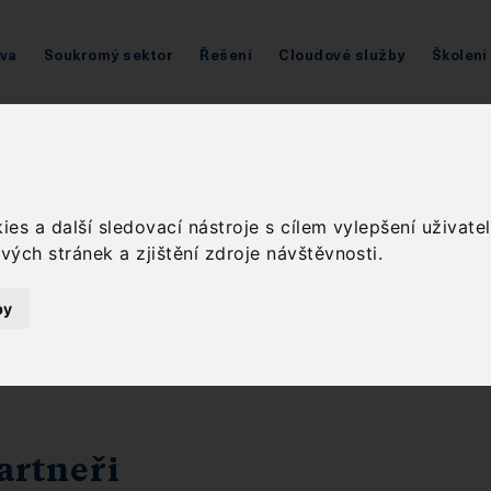
áva
Soukromý sektor
Řešení
Cloudové služby
Školení
Partnerství
es a další sledovací nástroje s cílem vylepšení uživat
ých stránek a zjištění zdroje návštěvnosti.
by
artneři