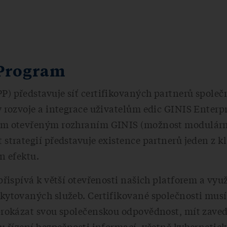
 Program
) představuje síť certifikovaných partnerů společ
 rozvoje a integrace uživatelům edic GINIS Enterp
ým otevřeným rozhraním GINIS (možnost modulárn
strategií představuje existence partnerů jeden z 
n efektu.
přispívá k větší otevřenosti našich platforem a vyu
kytovaných služeb. Certifikované společnosti musí
prokázat svou společenskou odpovědnost, mít zav
u řízení bezpečnosti informací, včetně kybernetick