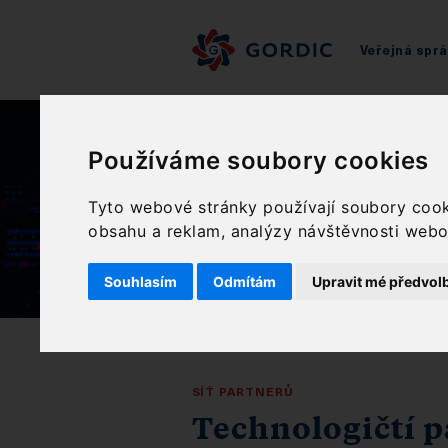
Veřejná spr
Používáme soubory cookies
Tyto webové stránky používají soubory cooki
obsahu a reklam, analýzy návštěvnosti webov
Souhlasím
Odmítám
Upravit mé předvol
SÍŤ PARTNERŮ
Technologičtí p