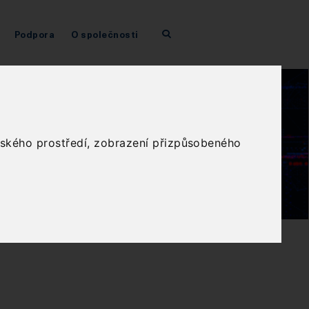
Podpora
O společnosti
elského prostředí, zobrazení přizpůsobeného