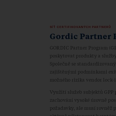
SÍŤ CERTIFIKOVANÝCH PARTNERŮ
Gordic Partner
GORDIC Partner Program (GPP
poskytovat produkty a služby
Společně se standardizovan
zajištěnými podmínkami exit 
možného rizika vendor lock-i
Využití služeb subjektů GPP 
zachování vysoké úrovně pos
požadavky, ale musí rovněž 
aktivně přistupovat k systém