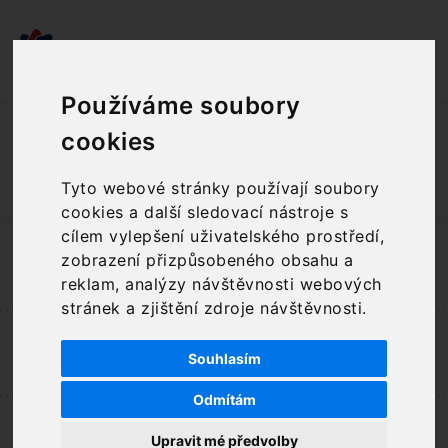
Menu
Používáme soubory
Produkt nebyl v DB dle dané url dohledán.
cookies
Zkontrolujte prosím atribut "URL" v administraci
produktu!
Tyto webové stránky používají soubory
cookies a další sledovací nástroje s
cílem vylepšení uživatelského prostředí,
Poptávka
zobrazení přizpůsobeného obsahu a
Napište nám a zjistěte, co pro vás můžeme udělat
reklam, analýzy návštěvnosti webových
stránek a zjištění zdroje návštěvnosti.
Školení
Prohlédněte si nabídku našich vzdělávacích aktivit
Souhlasím
Odmítám
Metodický portál
Upravit mé předvolby
Objevte legislativu, metodiku a návody