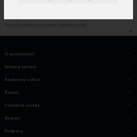
Pracujte u nás
Srdcaře s tahem na branku hledáme pořád
O společnosti
Veřejná správa
Soukromý sektor
Řešení
Cloudové služby
Školení
Podpora