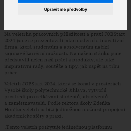
Upravit mé předvolby
Na veletrhu pracovních příležitostí a praxí JOBStart
2024 jsme se prezentovali jako moderní a inovativní
firma, která studentům a absolventům nabízí
zajímavé kariérní možnosti. Na našem stánku jsme
představili nejen naši práci a produkty, ale také
inspirativní rady, soutěže a tipy, jak uspět na trhu
práce.
Veletrh JOBStart 2024, který se konal v prostorách
Vysoké školy polytechnické Jihlava, vytvořil
prostředí pro setkávání studentů, absolventů
a zaměstnavatelů. Podle rektora školy Zdeňka
Horáka veletrh nabízí jedinečnou možnost propojení
akademické sféry s praxí.
„Tento veletrh poskytuje jedinečnou platformu