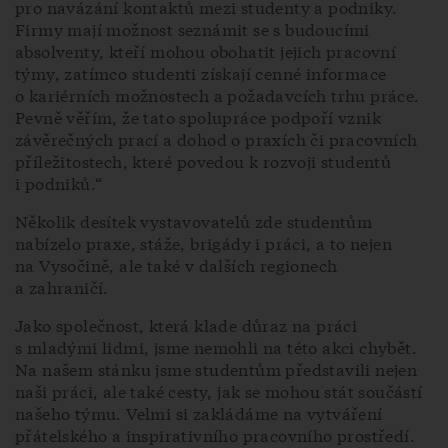
pro navázání kontaktů mezi studenty a podniky.
Firmy mají možnost seznámit se s budoucími
absolventy, kteří mohou obohatit jejich pracovní
týmy, zatímco studenti získají cenné informace
o kariérních možnostech a požadavcích trhu práce.
Pevně věřím, že tato spolupráce podpoří vznik
závěrečných prací a dohod o praxích či pracovních
příležitostech, které povedou k rozvoji studentů
i podniků.“
Několik desítek vystavovatelů zde studentům
nabízelo praxe, stáže, brigády i práci, a to nejen
na Vysočině, ale také v dalších regionech
a zahraničí.
Jako společnost, která klade důraz na práci
s mladými lidmi, jsme nemohli na této akci chybět.
Na našem stánku jsme studentům představili nejen
naši práci, ale také cesty, jak se mohou stát součástí
našeho týmu. Velmi si zakládáme na vytváření
přátelského a inspirativního pracovního prostředí.