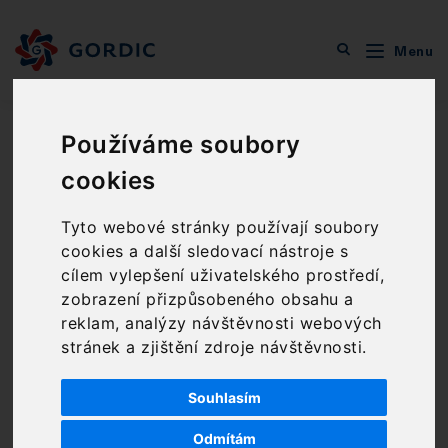
Menu
O společnosti
Zprávy GORDIC
Pomáháme studentům připravit se na trh práce
Používáme soubory
Pomáháme studentům
cookies
připravit se na trh práce
Tyto webové stránky používají soubory
cookies a další sledovací nástroje s
cílem vylepšení uživatelského prostředí,
1 min čtení
22. 11. 2024
zobrazení přizpůsobeného obsahu a
reklam, analýzy návštěvnosti webových
stránek a zjištění zdroje návštěvnosti.
Souhlasím
Odmítám