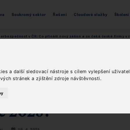
áva
Soukromý sektor
Řešení
Cloudové služby
Školení
erbezpečnost v ČR: Co přináší nový zákon a co čeká české firmy v 
erbezpečnost v Č
přináší nový záko
es a další sledovací nástroje s cílem vylepšení uživat
ých stránek a zjištění zdroje návštěvnosti.
čeká české firmy v
by
e 2025?
ní
16. 4. 2025