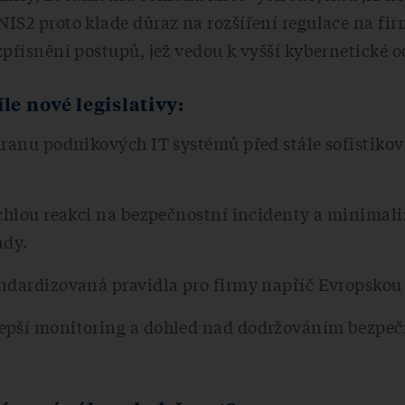
IS2 proto klade důraz na rozšíření regulace na fir
zpřísnění postupů, jež vedou k vyšší kybernetické o
íle nové legislativy:
hranu podnikových IT systémů před stále sofistiko
ychlou reakci na bezpečnostní incidenty a minimal
ady.
ndardizovaná pravidla pro firmy napříč Evropskou 
epší monitoring a dohled nad dodržováním bezpeč