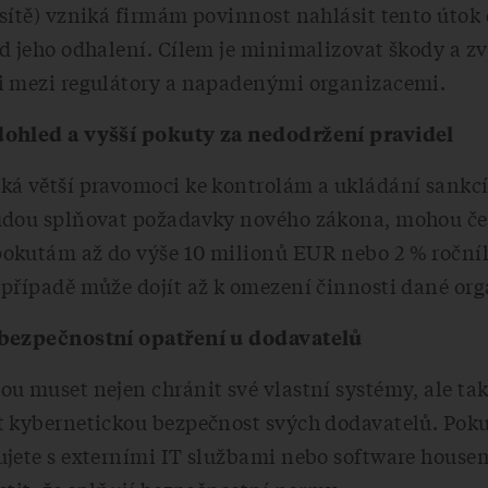
sítě) vzniká firmám povinnost nahlásit tento útok 
d jeho odhalení. Cílem je minimalizovat škody a zv
i mezi regulátory a napadenými organizacemi.
ohled a vyšší pokuty za nedodržení pravidel
ká větší pravomoci ke kontrolám a ukládání sankcí
udou splňovat požadavky nového zákona, mohou če
okutám až do výše 10 milionů EUR nebo 2 % roční
případě může dojít až k omezení činnosti dané org
bezpečnostní opatření u dodavatelů
u muset nejen chránit své vlastní systémy, ale ta
t kybernetickou bezpečnost svých dodavatelů. Pok
ujete s externími IT službami nebo software house