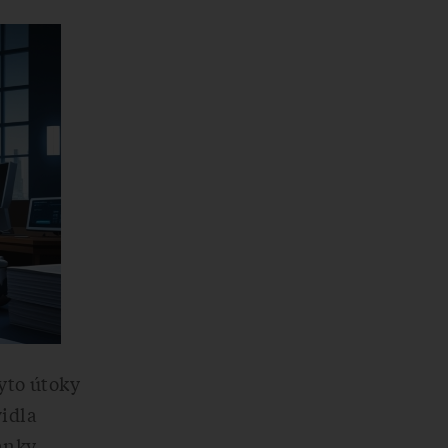
yto útoky
vidla
anky,