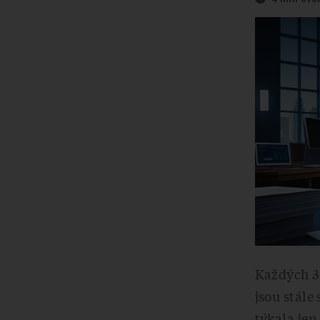
Každých 39
jsou stále
týkala jen