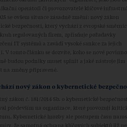
kační operátoři či provozovatelé klíčové infrastru
025 se ovšem situace zásadně změní: nový zákon
ické bezpečnosti, který vychází z evropské směrnic
okruh regulovaných firem, zpřísňuje požadavky
čení IT systémů a zavádí vysoké sankce za jejich
. V tomto článku se dozvíte, koho se nové povinnos
tně budou podniky muset splnit a jaké nástroje ji
t na změny připravené.
chází nový zákon o kybernetické bezpečno
ný zákon č. 181/2014 Sb. o kybernetické bezpečnos
al především na organizace, které provozují kritic
turu. Kybernetické hrozby ale postupem času naros
míry, že samotná ochrana klíčových subjektů již ne