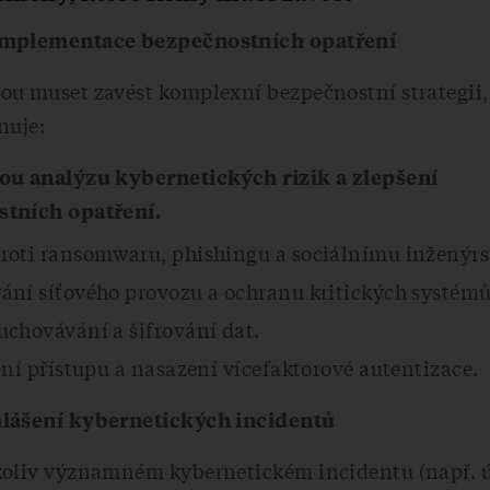
implementace bezpečnostních opatření
ou muset zavést komplexní bezpečnostní strategii,
nuje:
ou analýzu kybernetických rizik a zlepšení
tních opatření.
roti ransomwaru, phishingu a sociálnímu inženýrs
ání síťového provozu a ochranu kritických systémů
chovávání a šifrování dat.
ení přístupu a nasazení vícefaktorové autentizace.
lášení kybernetických incidentů
koliv významném kybernetickém incidentu (např. ú