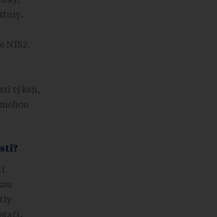
ktury.
e NIS2,
ti týkají,
m mohou
sti?
ti
kou
tly
stačí.