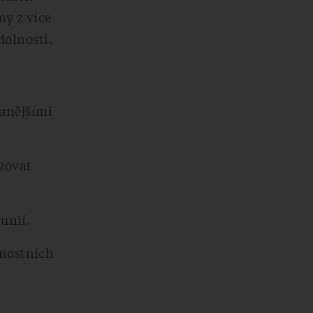
my z více
dolnosti.
vanějšími
izovat
unií.
nostních