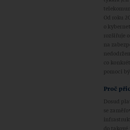
telekomuni
Od roku 2
o kybernet
rozšiřuje 
na zabezpe
nedodržení
co konkré
pomoci bý
Proč při
Dosud plat
se zaměřov
infrastruk
do takové 