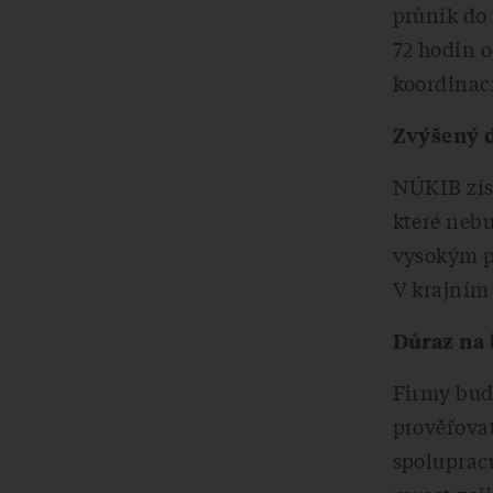
průnik do 
72 hodin o
koordinac
Zvýšený d
NÚKIB zís
které neb
vysokým p
V krajním 
Důraz na 
Firmy budo
prověřova
spoluprac