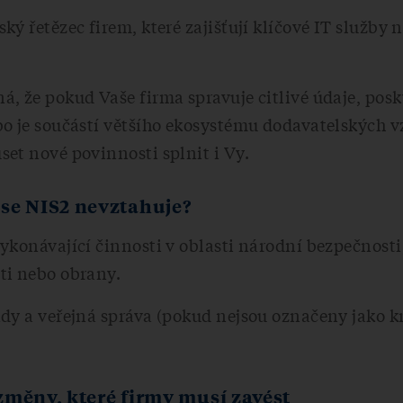
ký řetězec firem, které zajišťují klíčové IT služby 
, že pokud Vaše firma spravuje citlivé údaje, posk
o je součástí většího ekosystému dodavatelských v
et nové povinnosti splnit i Vy.
se NIS2 nevztahuje?
ykonávající činnosti v oblasti národní bezpečnosti
ti nebo obrany.
dy a veřejná správa (pokud nejsou označeny jako kr
změny, které firmy musí zavést