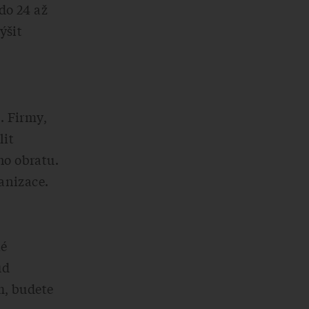
do 24 až
ýšit
. Firmy,
lit
ho obratu.
anizace.
ké
ud
m, budete