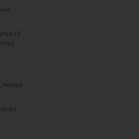
nebo
ytuje IT
ztahů,
, veřejné
itické