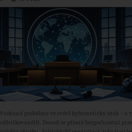
 sekund proběhne ve světě kybernetický útok – a t
 sofistikovanější. Dosud se přísná bezpečnostní pra
 úzkého okruhu „kritických“ organizací, jako jsou b