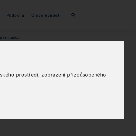
Podpora
O společnosti
roce 2025?
R:
n a
elského prostředí, zobrazení přizpůsobeného