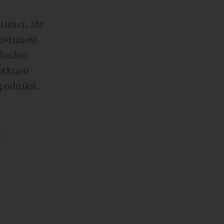
izací, ale
povinnost
i budou
dotknou
 podniků.
í