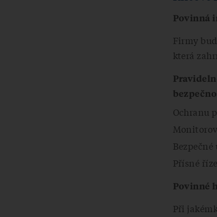
Povinná 
Firmy bud
která zahr
Pravideln
bezpečnos
Ochranu p
Monitorov
Bezpečné u
Přísné říz
Povinné h
Při jakém