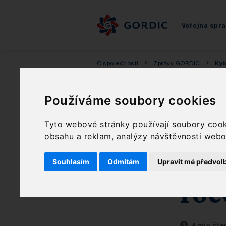
Veřejná spr
O společnosti
Zprávy GORDIC
Kyb
Kyb
Používáme soubory cookies
Co 
Tyto webové stránky používají soubory cooki
obsahu a reklam, analýzy návštěvnosti webov
co 
Souhlasím
Odmítám
Upravit mé předvol
roc
4 min čte