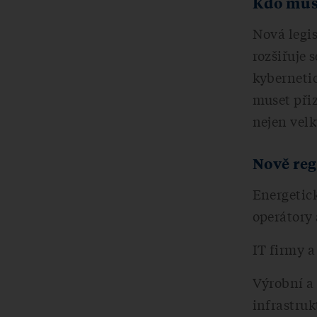
Kdo mus
Nová legis
rozšiřuje 
kybernetic
muset přiz
nejen velk
Nově reg
Energetic
operátory
IT firmy a
Výrobní a 
infrastruk