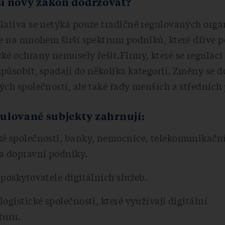
í nový zákon dodržovat?
lativa se netýká pouze tradičně regulovaných organ
se na mnohem širší spektrum podniků, které dříve 
ké ochrany nemusely řešit.Firmy, které se regulac
působit, spadají do několika kategorií. Změny se 
ých společností, ale také řady menších a středních
ulované subjekty zahrnují:
ké společnosti, banky, nemocnice, telekomunikačn
 a dopravní podniky.
 poskytovatele digitálních služeb.
logistické společnosti, které využívají digitální
turu.