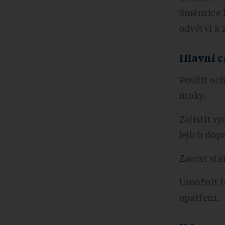
Směrnice N
odvětví a 
Hlavní c
Posílit oc
útoky.
Zajistit r
jejich dop
Zavést sta
Umožnit l
opatření.