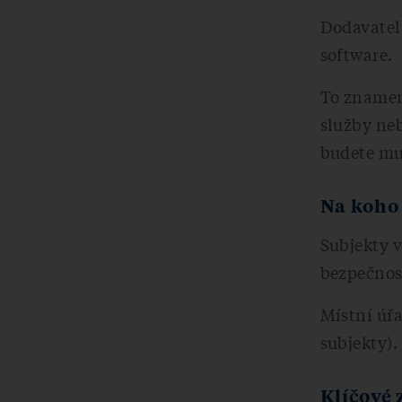
Dodavatels
software.
To znamená
služby neb
budete mus
Na koho 
Subjekty v
bezpečnos
Místní úřa
subjekty).
Klíčové 