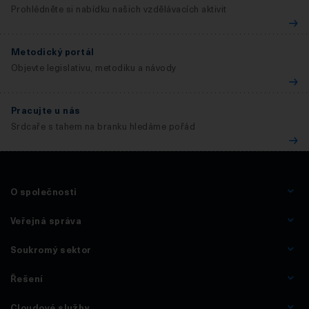
Prohlédněte si nabídku našich vzdělávacích aktivit
Metodický portál
Objevte legislativu, metodiku a návody
Pracujte u nás
Srdcaře s tahem na branku hledáme pořád
O společnosti
Veřejná správa
Soukromý sektor
Řešení
Cloudové služby