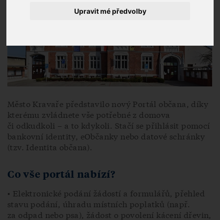
Upravit mé předvolby
Město Kravaře představilo nový Portál občana, díky
kterému zvládnete vše potřebné z domova
či odkudkoli – a to kdykoli. Stačí se přihlásit pomocí
bankovní identity, eObčanky nebo datové schránky
(tzv. Identita občana).
Co vše portál nabízí?
• Elektronické podání žádostí a formulářů, přehled
stavu podání, úhradu místních poplatků (např.
za odpad nebo psa), žádost o povolení kácení dřevin,