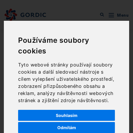
Menu
O společnosti
Zprávy GORDIC
Bez front, bez čekání – úřední záležitosti teď vyřídíte
pohodlně online!
Používáme soubory
cookies
Bez front, bez čekání –
Tyto webové stránky používají soubory
úřední záležitosti teď
cookies a další sledovací nástroje s
cílem vylepšení uživatelského prostředí,
vyřídíte pohodlně
zobrazení přizpůsobeného obsahu a
online!
reklam, analýzy návštěvnosti webových
stránek a zjištění zdroje návštěvnosti.
1 min čtení
4. 9. 2025
Souhlasím
Odmítám