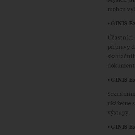
mohou vybr
• GINIS E
Účastníci
přípravy 
skartačníh
dokumentů 
• GINIS E
Seznámíme
ukážeme si
výstupy.
• GINIS E