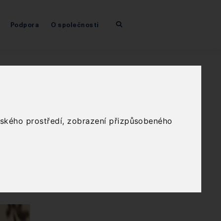
Podpora
O společnosti
elského prostředí, zobrazení přizpůsobeného
ní a