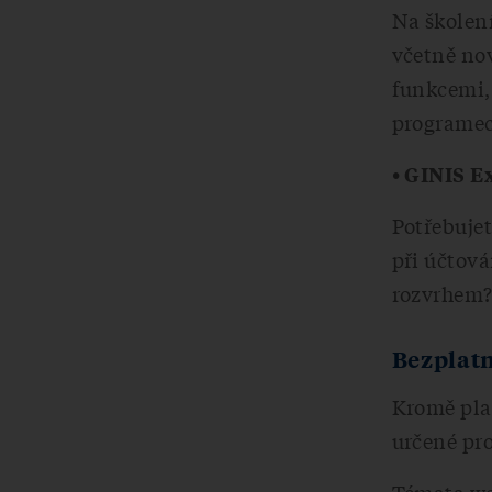
Na školení
včetně nov
funkcemi,
programec
• GINIS E
Potřebujet
při účtov
rozvrhem?
Bezplat
Kromě pla
určené pro