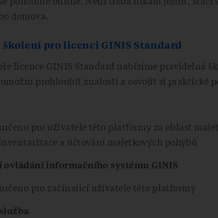
vše pohodlně online. Není třeba nikam jezdit, stačí s
ebo domova.
školení pro licenci GINIS Standard
ele licence GINIS Standard nabízíme pravidelná šk
umožní prohloubit znalosti a osvojit si praktické p
 určeno pro uživatele této platformy za oblast maje
 inventarizace a účtování majetkových pohybů
í ovládání informačního systému GINIS
 určeno pro začínající uživatele této platformy
 služba