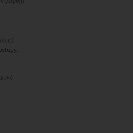
e připojit
olení,
ostupy.
tkové