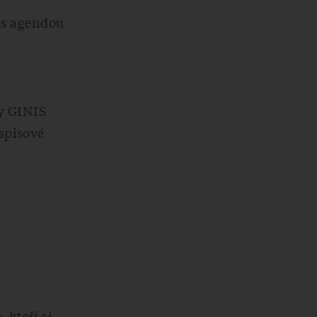
í s agendou
my GINIS
spisové
y
 kteří si