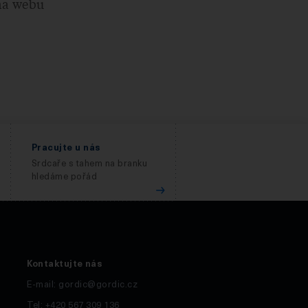
na webu
Pracujte u nás
Srdcaře s tahem na branku
hledáme pořád
Kontaktujte nás
E-mail:
gordic@gordic.cz
Tel: +420 567 309 136