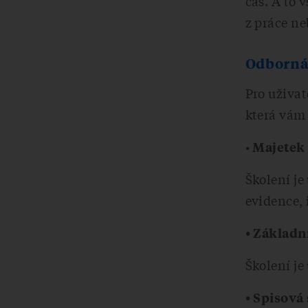
čas. A to 
z práce n
Odborná 
Pro uživat
která vám 
•
Majetek
Školení je
evidence,
• Základn
Školení je
• Spisová