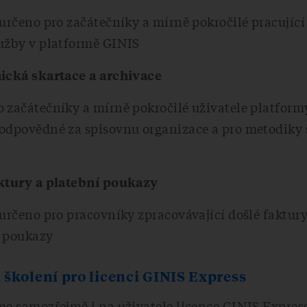
 určeno pro začátečníky a mírně pokročilé pracujíc
lužby v platformě GINIS
nická skartace a archivace
o začátečníky a mírně pokročilé uživatele platfor
 odpovědné za spisovnu organizace a pro metodiky 
aktury a platební poukazy
 určeno pro pracovníky zpracovávající došlé faktur
í poukazy
školení pro licenci GINIS Express
me samozřejmě i na uživatele licence GINIS Express,