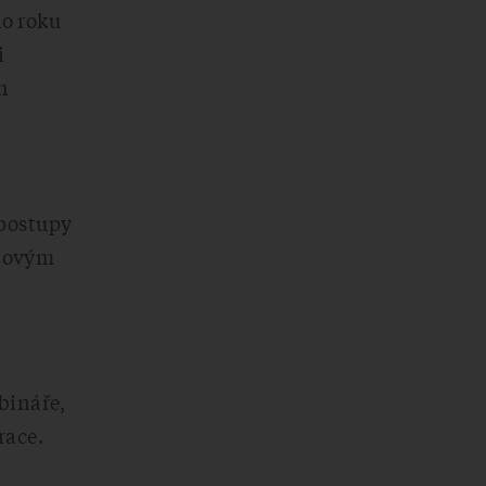
ho roku
i
h
 postupy
čtovým
bináře,
race.