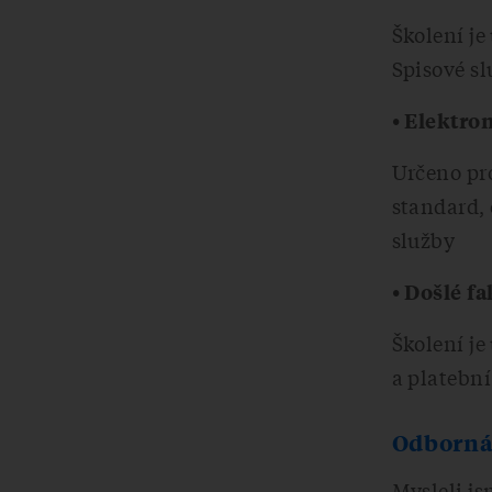
Školení je
Spisové s
• Elektro
Určeno pr
standard,
služby
• Došlé f
Školení je
a platebn
Odborná 
Mysleli js