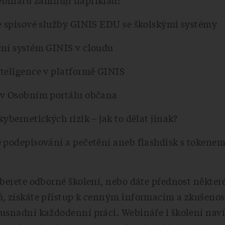
binářů zahrnují například:
ce spisové služby GINIS EDU se školskými systémy
ční systém GINIS v cloudu
nteligence v platformě GINIS
 v Osobním portálu občana
kybernetických rizik – jak to dělat jinak?
 podepisování a pečetění aneb flashdisk s tokenem
yberete odborné školení, nebo dáte přednost někte
ů, získáte přístup k cenným informacím a zkušeno
 usnadní každodenní práci. Webináře i školení nav