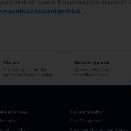
xperti na daná témata. Kompletní přehled najdete 
.
ww.gordic.cz/skoleni/prehled
Školení
Metodický portál
Prohlédněte si nabídku
Objevte legislativu,
našich vzdělávacích aktivit
metodiku a návody
eřejná správa
Soukromý sektor
konomika
Card Management
igitální služby
Document Management System