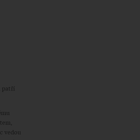
 patří
rému
stem,
íc vedou