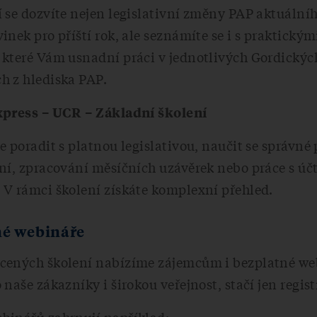
 se dozvíte nejen legislativní změny PAP aktuální
inek pro příští rok, ale seznámíte se i s praktickým
 které Vám usnadní práci v jednotlivých Gordickýc
h z hlediska PAP.
xpress – UCR – Základní školení
e poradit s platnou legislativou, naučit se správné
ání, zpracování měsíčních uzávěrek nebo práce s ú
 V rámci školení získáte komplexní přehled.
né webináře
cených školení nabízíme zájemcům i bezplatné we
 naše zákazníky i širokou veřejnost, stačí jen regist