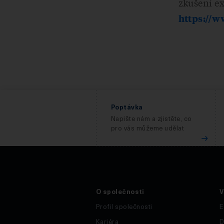
zkušení e
https://w
Poptávka
Napište nám a zjistěte, co
pro vás můžeme udělat
O společnosti
V
Profil společnosti
E
Kariéra
D