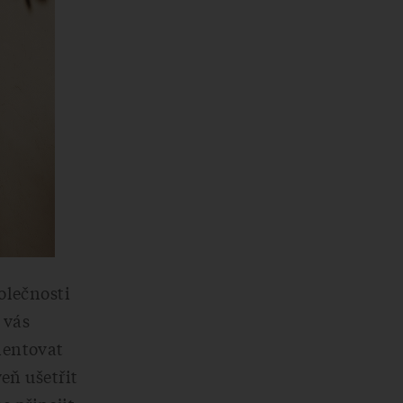
olečnosti
 vás
ientovat
eň ušetřit