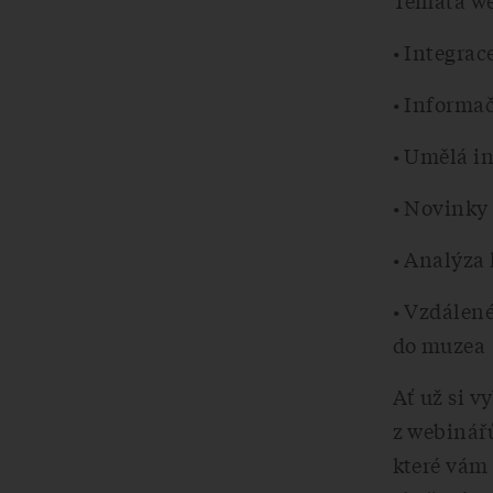
Témata we
• Integra
• Informa
• Umělá i
• Novinky
• Analýza 
• Vzdálené
do muzea
Ať už si v
z webinář
které vám