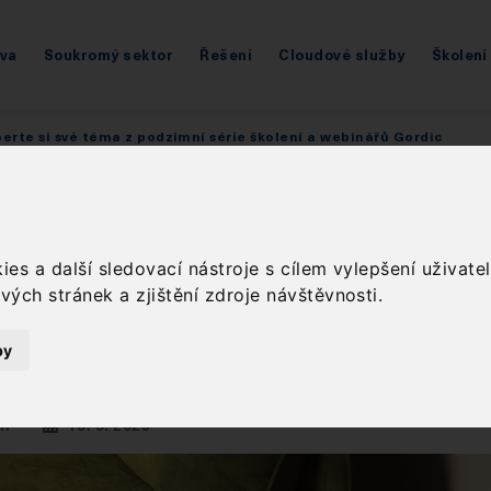
áva
Soukromý sektor
Řešení
Cloudové služby
Školení
erte si své téma z podzimní série školení a webinářů Gordic
erte si své téma z
es a další sledovací nástroje s cílem vylepšení uživat
zimní série škole
ých stránek a zjištění zdroje návštěvnosti.
inářů Gordic
by
ní
19. 9. 2025