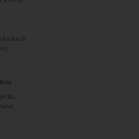
 ukázkách
avy
lení
jetku,
skové