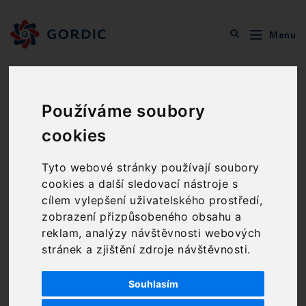
Menu
O společnosti
Zprávy GORDIC
Gordic získal Cenu hejtmana Kraje Vysočina za společenskou
odpovědnost
Používáme soubory
Gordic získal Cenu
cookies
hejtmana Kraje
Tyto webové stránky používají soubory
cookies a další sledovací nástroje s
Vysočina za
cílem vylepšení uživatelského prostředí,
společenskou
zobrazení přizpůsobeného obsahu a
reklam, analýzy návštěvnosti webových
odpovědnost
stránek a zjištění zdroje návštěvnosti.
2 min čtení
14. 5. 2026
Souhlasím