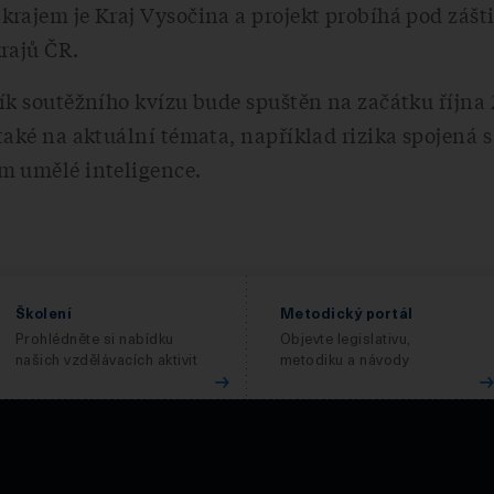
rajem je Kraj Vysočina a projekt probíhá pod zášt
rajů ČR.
ík soutěžního kvízu bude spuštěn na začátku října 
také na aktuální témata, například rizika spojená s
m umělé inteligence.
Školení
Metodický portál
Prohlédněte si nabídku
Objevte legislativu,
našich vzdělávacích aktivit
metodiku a návody