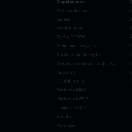
O společnosti
V
Profil společnosti
E
Kariéra
D
Nejbližší akce
K
Zprávy GORDIC
A
Compliance program
Ř
Gordic Compatibility List
S
Všeobecné obchodní podmínky
S
Partnerství
S
GORDIC group
S
Platforma GINIS
Platforma KYBEZ
Iniciativa KYBEZ
Gorinfo
Pro média