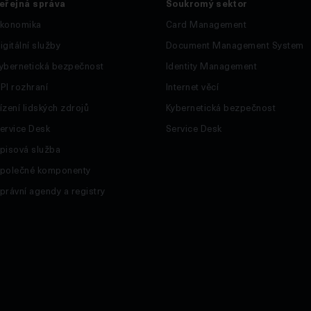
eřejná správa
Soukromý sektor
konomika
Card Management
igitální služby
Document Management System
ybernetická bezpečnost
Identity Management
PI rozhraní
Internet věcí
ízení lidských zdrojů
Kybernetická bezpečnost
ervice Desk
Service Desk
pisová služba
polečné komponenty
právní agendy a registry