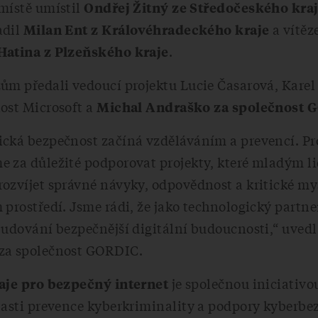
místě umístil
Ondřej Žitný ze Středočeského kra
adil
a vítěz
Milan Ent z Královéhradeckého kraje
.
Hatina z Plzeňského kraje
ům předali vedoucí projektu Lucie Časarová, Karel
ost Microsoft a
Michal Andraško za společnost
ická bezpečnost začíná vzděláváním a prevencí. Pr
e za důležité podporovat projekty, které mladým l
ozvíjet správné návyky, odpovědnost a kritické my
 prostředí. Jsme rádi, že jako technologický part
budování bezpečnější digitální budoucnosti,“ uved
za společnost GORDIC.
je společnou iniciativo
aje pro bezpečný internet
lasti prevence kyberkriminality a podpory kyberbe