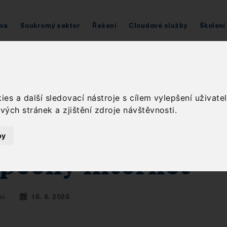
áva
Soukromý sektor
Řešení
Cloudové služby
Školení
DIC podporuje projekt Kraje pro bezpečný internet
RDIC podporuje
es a další sledovací nástroje s cílem vylepšení uživat
ých stránek a zjištění zdroje návštěvnosti.
jekt Kraje pro
by
pečný internet
ní
16. 6. 2026