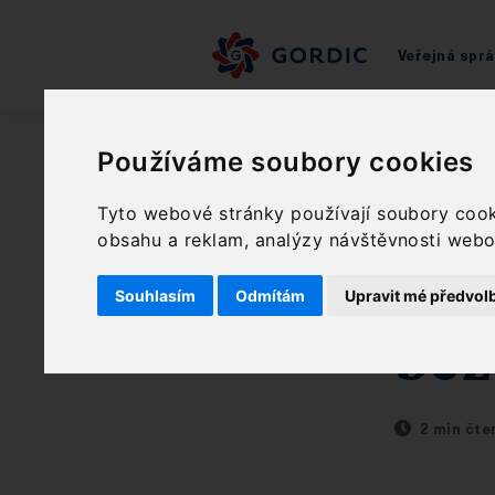
Veřejná spr
O společnosti
Zprávy GORDIC
GOR
Používáme soubory cookies
GO
Tyto webové stránky používají soubory cooki
obsahu a reklam, analýzy návštěvnosti webov
pro
Souhlasím
Odmítám
Upravit mé předvol
bez
2 min čte