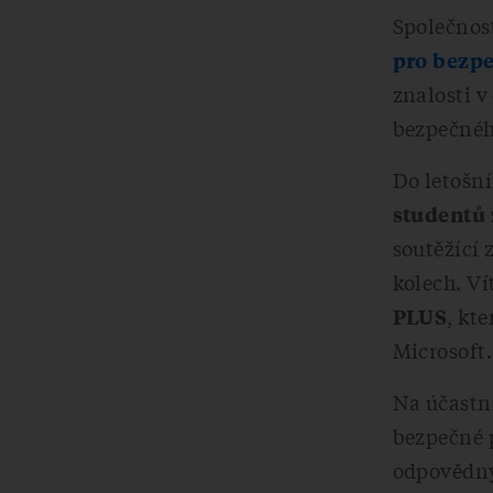
Společnos
pro bezpe
znalosti v
bezpečnéh
Do letošní
studentů 
soutěžící 
kolech. Ví
, kt
PLUS
Microsoft.
Na účastn
bezpečné 
odpovědný