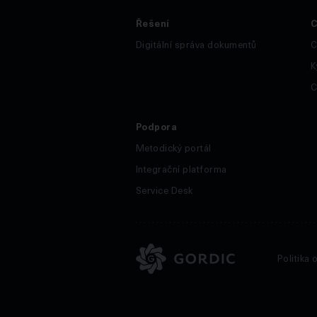
Řešení
C
Digitální správa dokumentů
C
K
C
Podpora
Metodický portál
Integrační platforma
Service Desk
Politika