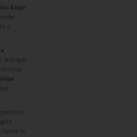
ektu
Kraje
zvíjet
ty a
 a
. Nejlepší
inálových
Kvízu
osti
zpečnost,
ií i
 finále se