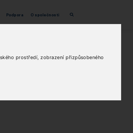
Podpora
O společnosti
elského prostředí, zobrazení přizpůsobeného