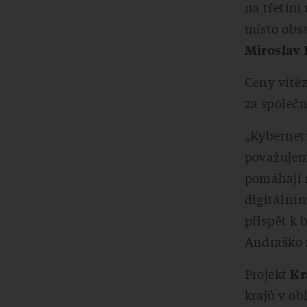
na třetím 
místo obs
Miroslav 
Ceny vítěz
za společn
„Kybernet
považujem
pomáhají r
digitálním
přispět k 
Andraško 
Projekt
Kr
krajů v ob