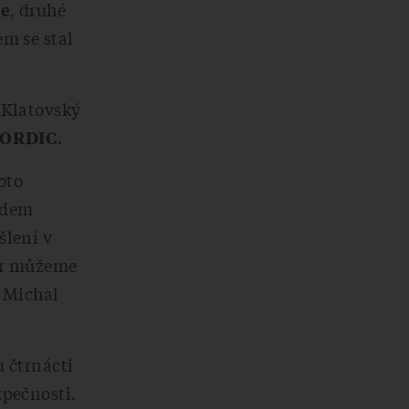
, druhé
je
em se stal
 Klatovský
.
 GORDIC
oto
idem
šlení v
ner můžeme
l Michal
u čtrnácti
zpečnosti.