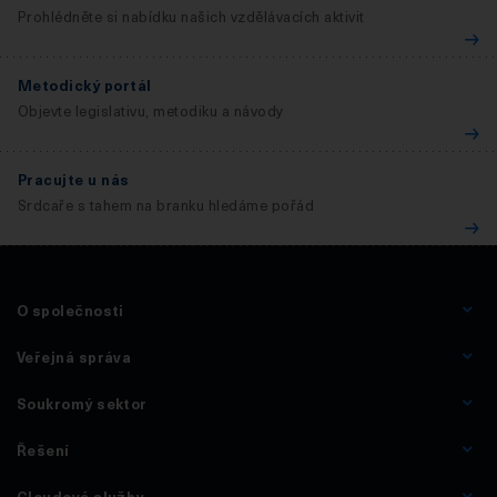
Prohlédněte si nabídku našich vzdělávacích aktivit
Metodický portál
Objevte legislativu, metodiku a návody
Pracujte u nás
Srdcaře s tahem na branku hledáme pořád
O společnosti
Veřejná správa
Soukromý sektor
Řešení
Cloudové služby