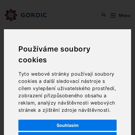
Menu
O společnosti
Zprávy GORDIC
Stanovisko GORDIC: Proč neodkládat zavedení atestované
spisové služby podle zákona č. 499/2004 Sb.
Používáme soubory
Stanovisko GORDIC:
cookies
Proč neodkládat
Tyto webové stránky používají soubory
cookies a další sledovací nástroje s
zavedení atestované
cílem vylepšení uživatelského prostředí,
spisové služby podle
zobrazení přizpůsobeného obsahu a
reklam, analýzy návštěvnosti webových
zákona č. 499/2004 Sb.
stránek a zjištění zdroje návštěvnosti.
2 min čtení
18. 6. 2026
Souhlasím