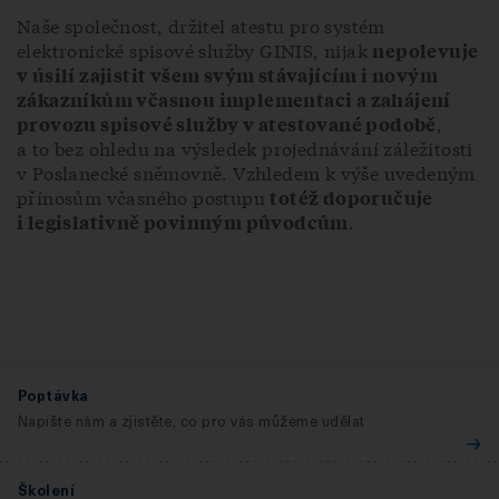
Naše společnost, držitel atestu pro systém
elektronické spisové služby GINIS, nijak
nepolevuje
v úsilí zajistit všem svým stávajícím i novým
zákazníkům včasnou implementaci a zahájení
,
provozu spisové služby v atestované podobě
a to bez ohledu na výsledek projednávání záležitosti
v Poslanecké sněmovně. Vzhledem k výše uvedeným
přínosům včasného postupu
totéž doporučuje
.
i legislativně povinným původcům
Poptávka
Napište nám a zjistěte, co pro vás můžeme udělat
Školení