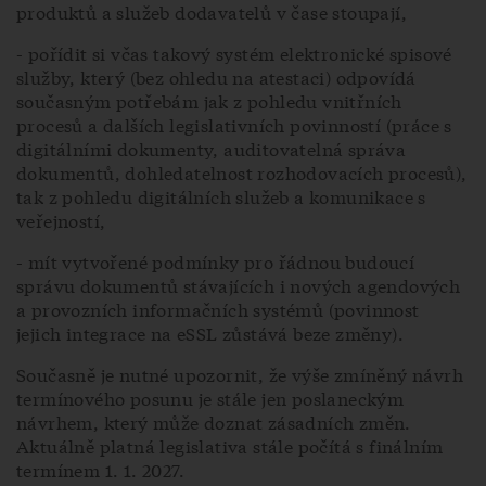
produktů a služeb dodavatelů v čase stoupají,
- pořídit si včas takový systém elektronické spisové
služby, který (bez ohledu na atestaci) odpovídá
současným potřebám jak z pohledu vnitřních
procesů a dalších legislativních povinností (práce s
digitálními dokumenty, auditovatelná správa
dokumentů, dohledatelnost rozhodovacích procesů),
tak z pohledu digitálních služeb a komunikace s
veřejností,
- mít vytvořené podmínky pro řádnou budoucí
správu dokumentů stávajících i nových agendových
a provozních informačních systémů (povinnost
jejich integrace na eSSL zůstává beze změny).
Současně je nutné upozornit, že výše zmíněný návrh
termínového posunu je stále jen poslaneckým
návrhem, který může doznat zásadních změn.
Aktuálně platná legislativa stále počítá s finálním
termínem 1. 1. 2027.