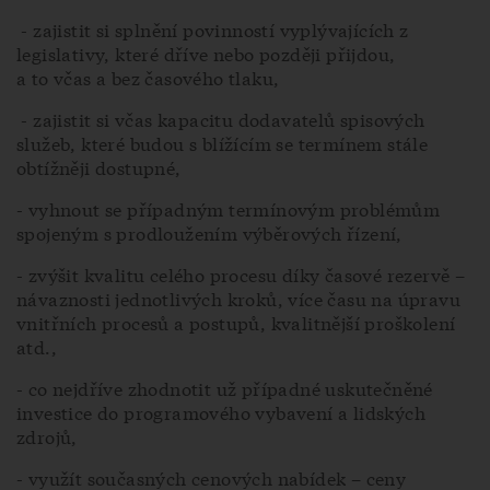
- zajistit si splnění povinností vyplývajících z
legislativy, které dříve nebo později přijdou,
a to včas a bez časového tlaku,
- zajistit si včas kapacitu dodavatelů spisových
služeb, které budou s blížícím se termínem stále
obtížněji dostupné,
- vyhnout se případným termínovým problémům
spojeným s prodloužením výběrových řízení,
- zvýšit kvalitu celého procesu díky časové rezervě –
návaznosti jednotlivých kroků, více času na úpravu
vnitřních procesů a postupů, kvalitnější proškolení
atd.,
- co nejdříve zhodnotit už případné uskutečněné
investice do programového vybavení a lidských
zdrojů,
- využít současných cenových nabídek – ceny