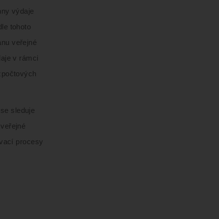
hny výdaje
dle tohoto
ánu veřejné
daje v rámci
ozpočtových
se sleduje
 veřejné
ovací procesy