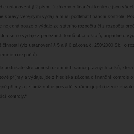
dle ustanovení § 2 písm. i) zákona o finanční kontrole jsou všec
é správy veřejnými výdaji a musí podléhat finanční kontrole. Po
e nejedná pouze o výdaje ze státního rozpočtu či z rozpočtu org
edná se i o výdaje z peněžních fondů obcí a krajů, případně o vý
é činnosti (viz ustanovení § 5 a § 6 zákona č. 250/2000 Sb., o r
zemních rozpočtů).
dě podnikatelské činnosti územních samosprávných celků, která 
ové příjmy a výdaje, jde z hlediska zákona o finanční kontrole o
jné příjmy a je tudíž nutné provádět v rámci jejich řízení schval
icí kontroly.“