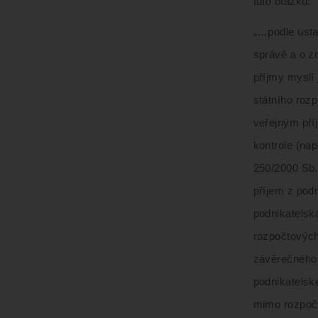
tuto otázku:
„…podle usta
správě a o z
příjmy myslí
státního roz
veřejným pří
kontrole (na
250/2000 Sb.
příjem z pod
podnikatelsk
rozpočtových
závěrečného 
podnikatelsk
mimo rozpočt