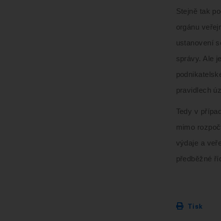
Stejně tak po
orgánu veřejn
ustanovení s
správy. Ale j
podnikatelsk
pravidlech ú
Tedy v přípa
mimo rozpočt
výdaje a veře
předběžné říd
Tisk