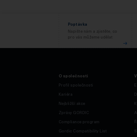
Poptávka
Napište nám a zjistěte, co
pro vás můžeme udělat
O společnosti
V
Profil společnosti
E
Kariéra
D
Nejbližší akce
K
Zprávy GORDIC
A
Compliance program
Ř
Gordic Compatibility List
S