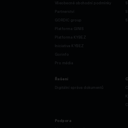
Všeobecné obchodní podmínky
S
Partnerství
S
GORDIC group
S
Platforma GINIS
Platforma KYBEZ
Iniciativa KYBEZ
Gorinfo
Pro média
Řešení
C
Digitální správa dokumentů
C
K
C
Podpora