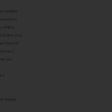
ve veřejné
 veřejnými
 o příjmy
é příjmy jsou
at finanční
zákona č.
em je i
a o
í
se sleduje