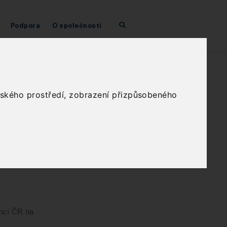
Podpora
O společnosti
sti obce?
elského prostředí, zobrazení přizpůsobeného
dící
eré se
e?
ancí ČR na