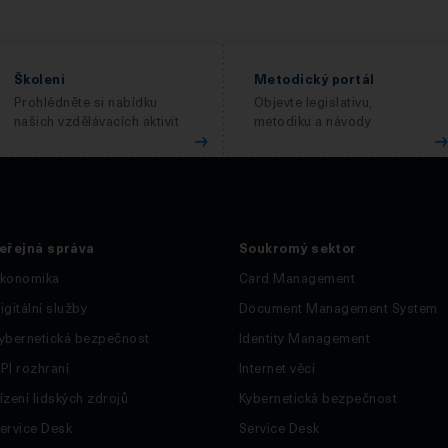
Školení
Metodický portál
Prohlédněte si nabídku
Objevte legislativu,
našich vzdělávacích aktivit
metodiku a návody
eřejná správa
Soukromý sektor
konomika
Card Management
igitální služby
Document Management System
ybernetická bezpečnost
Identity Management
PI rozhraní
Internet věcí
ízení lidských zdrojů
Kybernetická bezpečnost
ervice Desk
Service Desk