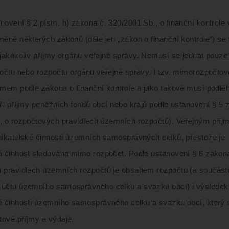
novení § 2 písm. h) zákona č. 320/2001 Sb., o finanční kontrole 
měně některých zákonů (dále jen „zákon o finanční kontrole“) se
 jakékoliv příjmy orgánu veřejné správy. Nemusí se jednat pouze
počtu nebo rozpočtu orgánu veřejné správy. I tzv. mimorozpočtov
jmem podle zákona o finanční kontrole a jako takové musí podléh
př. příjmy peněžních fondů obcí nebo krajů podle ustanovení § 5 
, o rozpočtových pravidlech územních rozpočtů). Veřejným příjm
nikatelské činnosti územních samosprávných celků, přestože je
á činnost sledována mimo rozpočet. Podle ustanovení § 6 zákon
 pravidlech územních rozpočtů je obsahem rozpočtu (a součást
účtu územního samosprávného celku a svazku obcí) i výsledek
é činnosti územního samosprávného celku a svazku obcí, který 
ové příjmy a výdaje.