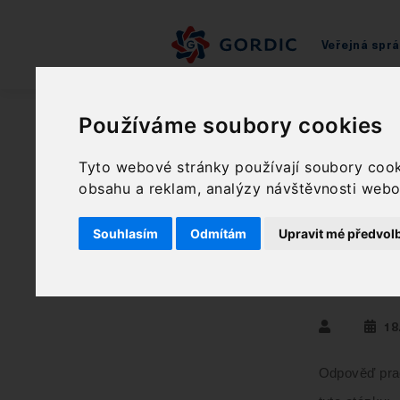
Veřejná spr
Podpora
Metodická podpora
Často
Používáme soubory cookies
Musí ÚSC provádět předběžnou řídící k
Tyto webové stránky používají soubory cooki
Musí 
obsahu a reklam, analýzy návštěvnosti webov
kontr
Souhlasím
Odmítám
Upravit mé předvol
týkaj
18
Odpověď prac