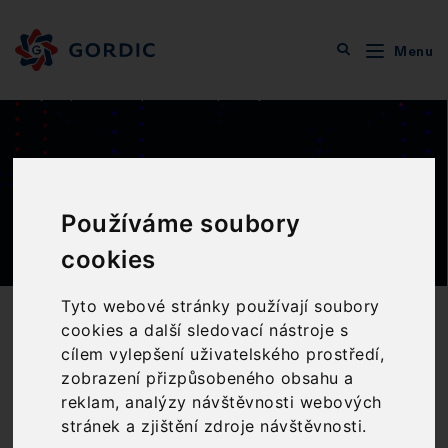
Menu
Veřejná správa
Společné komponenty
Rozšíření
Rozšíření
Používáme soubory
cookies
Tyto webové stránky používají soubory
cookies a další sledovací nástroje s
CO VÁM PŘINÁŠÍME?
cílem vylepšení uživatelského prostředí,
Rozšiřte informační systém o funkcionality, jejichž
zobrazení přizpůsobeného obsahu a
nabídka je průběžně doplňována o nové nástroje na
reklam, analýzy návštěvnosti webových
základě uživatelských požadavků, trendů i aktuální
stránek a zjištění zdroje návštěvnosti.
legislativy. Nemusíte tak pořizovat systém nový,