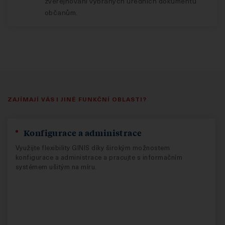
zveřejňování vybraných úředních dokumentů
občanům.
ZAJÍMAJÍ VÁS I JINÉ FUNKČNÍ OBLASTI?
Konfigurace a administrace
Využijte flexibility GINIS díky širokým možnostem
konfigurace a administrace a pracujte s informačním
systémem ušitým na míru.