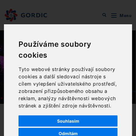
Menu
Cloudové služby
Kybernetická bezpečnost
Testy odolnosti informačního systému
Používáme soubory
cookies
Testy odolnosti
Tyto webové stránky používají soubory
informačního systému
cookies a další sledovací nástroje s
cílem vylepšení uživatelského prostředí,
zobrazení přizpůsobeného obsahu a
reklam, analýzy návštěvnosti webových
stránek a zjištění zdroje návštěvnosti.
CHARAKTERISTIKA PRODUKTU
Souhlasím
Odhalení slabých míst
Odmítám