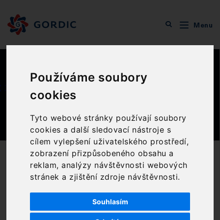
Menu
Veřejná správa
Digitální služby
Otevřený úřad
Používáme soubory
Otevřený úřad
cookies
Tyto webové stránky používají soubory
cookies a další sledovací nástroje s
cílem vylepšení uživatelského prostředí,
zobrazení přizpůsobeného obsahu a
reklam, analýzy návštěvnosti webových
CO VÁM PŘINÁŠÍME?
stránek a zjištění zdroje návštěvnosti.
Transparentnost, efektivita, otevřenost i
důvěryhodnost vašeho úřadu. To vše při zachování
Souhlasím
naprosté informační bezpečnosti. Zpřístupněte
občanům vybrané informace a dokumenty online v