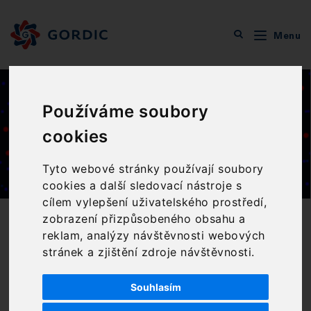
Menu
Veřejná správa
Ekonomika
Příjmy a výdaje
Pokladna
Používáme soubory
Pokladna
cookies
Tyto webové stránky používají soubory
cookies a další sledovací nástroje s
cílem vylepšení uživatelského prostředí,
zobrazení přizpůsobeného obsahu a
reklam, analýzy návštěvnosti webových
CHARAKTERISTIKA PRODUKTU
stránek a zjištění zdroje návštěvnosti.
Kompletní zpracování
výdajových i příjmových
Souhlasím