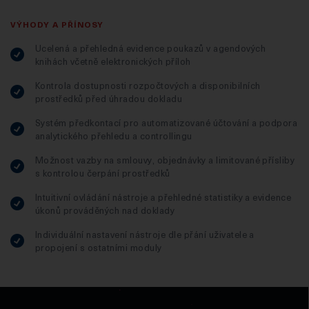
VÝHODY A PŘÍNOSY
Ucelená a přehledná evidence poukazů v agendových
knihách včetně elektronických příloh
Kontrola dostupnosti rozpočtových a disponibilních
prostředků před úhradou dokladu
Systém předkontací pro automatizované účtování a podpora
analytického přehledu a controllingu
Možnost vazby na smlouvy, objednávky a limitované přísliby
s kontrolou čerpání prostředků
Intuitivní ovládání nástroje a přehledné statistiky a evidence
úkonů prováděných nad doklady
Individuální nastavení nástroje dle přání uživatele a
propojení s ostatními moduly