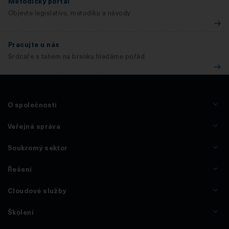
Metodický portál
Objevte legislativu, metodiku a návody
Pracujte u nás
Srdcaře s tahem na branku hledáme pořád
O společnosti
Veřejná správa
Soukromý sektor
Řešení
Cloudové služby
Školení