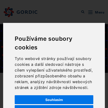
Menu
Veřejná správa
Ekonomika
Závazky, pohledávky, akvizice
Poukazy
Používáme soubory
Poukazy
cookies
Tyto webové stránky používají soubory
cookies a další sledovací nástroje s
cílem vylepšení uživatelského prostředí,
zobrazení přizpůsobeného obsahu a
reklam, analýzy návštěvnosti webových
CHARAKTERISTIKA PRODUKTU
stránek a zjištění zdroje návštěvnosti.
Zpracování výdajových
Souhlasím
a příjmových poukazů,