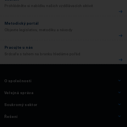
Prohlédněte si nabídku našich vzdělávacích aktivit
Metodický portál
Objevte legislativu, metodiku a návody
Pracujte u nás
Srdcaře s tahem na branku hledáme pořád
O společnosti
Veřejná správa
Soukromý sektor
Řešení