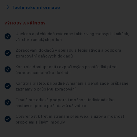
Technické informace
VÝHODY A PŘÍNOSY
Ucelená a přehledná evidence faktur v agendových knihách,
vč. elektronických příloh
Zpracování dokladů v souladu s legislativou a podpora
zpracování daňových dokladů
Kontrola dostupnosti rozpočtových prostředků před
úhradou samotného dokladu
Kontrola plateb, případné vymáhání a penalizace, průkazné
záznamy o průběhu zpracování
Trvalá metodická podpora i možnost individuálního
nastavení podle požadavků uživatele
Otevřenost k třetím stranám přes web. služby a možnost
propojení s jinými moduly