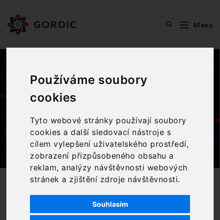
Menu
Veřejná správa
Ekonomika
Závazky, pohledávky, akvizice
Kniha odeslaných faktur
Používáme soubory
Kniha odeslaných
cookies
faktur
Tyto webové stránky používají soubory
cookies a další sledovací nástroje s
cílem vylepšení uživatelského prostředí,
zobrazení přizpůsobeného obsahu a
reklam, analýzy návštěvnosti webových
stránek a zjištění zdroje návštěvnosti.
CHARAKTERISTIKA PRODUKTU
Souhlasím
Nástroj pro zpracování